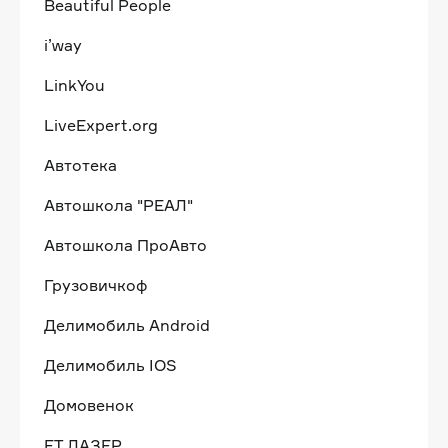
Beautiful People
i’way
LinkYou
LiveExpert.org
Автотека
Автошкола "РЕАЛ"
Автошкола ПроАвто
Грузовичкоф
Делимобиль Android
Делимобиль IOS
Домовенок
ЕТ.ЛАЗЕР