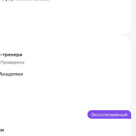
с-тренера
Проверено
 Академии
Эксклюзивный
ки